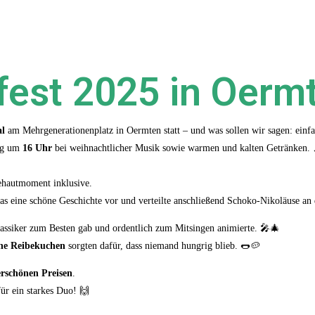
est 2025 in Oerm
al
am Mehrgenerationenplatz in Oermten statt – und was sollen wir sagen: ein
ung um
16 Uhr
bei weihnachtlicher Musik sowie warmen und kalten Getränken.
hautmoment inklusive.
as eine schöne Geschichte vor und verteilte anschließend Schoko-Nikoläuse an 
lassiker zum Besten gab und ordentlich zum Mitsingen animierte. 🎤🎄
che Reibekuchen
sorgten dafür, dass niemand hungrig blieb. 🌭🥔
erschönen Preisen
.
ür ein starkes Duo! 🙌