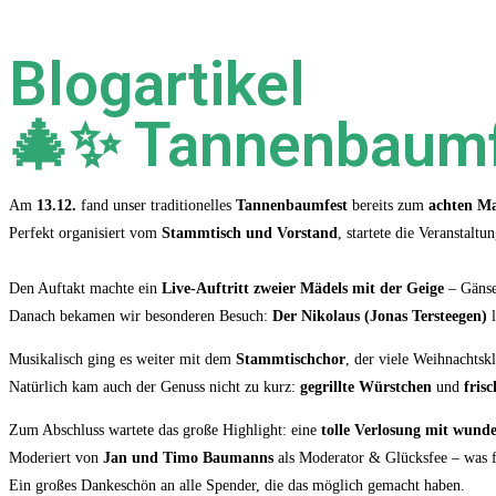
Blogartikel
🎄✨ Tannenbaumf
Am
13.12.
fand unser traditionelles
Tannenbaumfest
bereits zum
achten M
Perfekt organisiert vom
Stammtisch und Vorstand
, startete die Veranstalt
Den Auftakt machte ein
Live-Auftritt zweier Mädels mit der Geige
– Gänse
Danach bekamen wir besonderen Besuch:
Der Nikolaus (Jonas Tersteegen)
l
Musikalisch ging es weiter mit dem
Stammtischchor
, der viele Weihnachtsk
Natürlich kam auch der Genuss nicht zu kurz:
gegrillte Würstchen
und
fris
Zum Abschluss wartete das große Highlight: eine
tolle Verlosung mit wund
Moderiert von
Jan und Timo Baumanns
als Moderator & Glücksfee – was f
Ein großes Dankeschön an alle Spender, die das möglich gemacht haben.