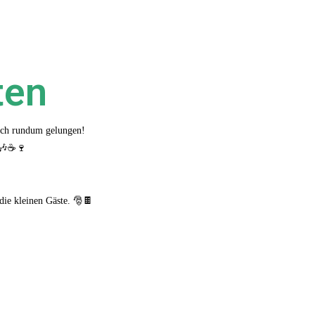
ten
fach rundum gelungen!
 🎶☕🍷
die kleinen Gäste. 🎅🍫