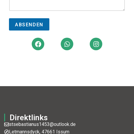
ABSENDEN
Direktlinks
stsebastianus1453@outlook.de
Letmannsdyck, 47661 Issum