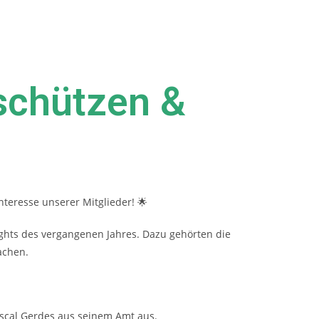
schützen &
nteresse unserer Mitglieder! 🌟
lights des vergangenen Jahres.
Dazu gehörten die
achen.
scal Gerdes aus seinem Amt aus.