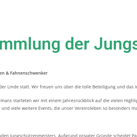
ammlung der Jung
r
zen & Fahnenschwenker
er Linde statt.
Wir freuen uns über die tolle Beteiligung und das I
mans starteten wir mit einem
Jahresrückblick auf die vielen High
s
und viele weitere Events, die unser Vereinsleben
so besonders m
enden Jungschützenmeisters
.
Aufgrund privater Gründe scheidet Pa