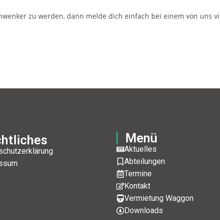
hwenker zu werden, dann melde dich einfach bei einem von uns vie
Menü
htliches
Aktuelles
schutzerklärung
Abteilungen
ssum
Termine
Kontakt
Vermietung Waggon
Downloads