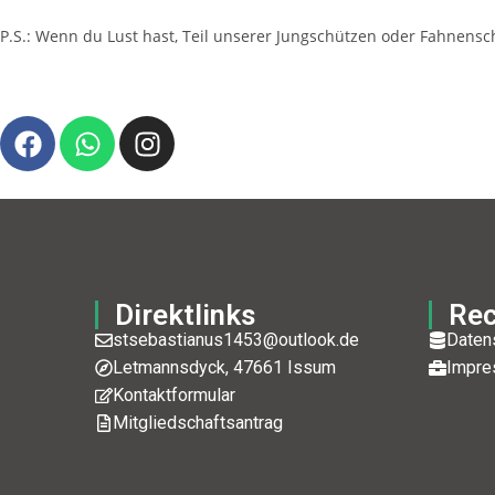
P.S.: Wenn du Lust hast, Teil unserer Jungschützen oder Fahnensc
Direktlinks
Rec
stsebastianus1453@outlook.de
Daten
Letmannsdyck, 47661 Issum
Impre
Kontaktformular
Mitgliedschaftsantrag